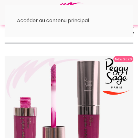
Accéder au contenu principal
Accueil
Les Lèvres
• Gloss lèvres
• Gloss Gimme
more
Gloss à lèvres Gimme More ! - Lovely Lilac 7,1ml
New 2020