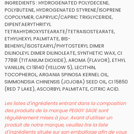
INGREDIENTS : HYDROGENATED POLYDECENE,
POLYBUTENE, HYDROGENATED STYRENE/ISOPRENE
COPOLYMER, CAPRYLIC/CAPRIC TRIGLYCERIDE,
DIPENTAERYTHRITYL
TETRAHYDROXYSTEARATE/TETRAISOSTEARATE,
ETHYLHEXYL PALMITATE, BIS-
BEHENYL/ISOSTEARYL/PHYTOSTERYL DIMER
DILINOLEYL DIMER DILINOLEATE, SYNTHETIC WAX, CI
77891 (TITANIUM DIOXIDE), AROMA (FLAVOR), ETHYL
VANILLIN, CI 19140 (YELLOW 5), LECITHIN,
TOCOPHEROL, ARGANIA SPINOSA KERNEL OIL,
SIMMONDSIA CHINENSIS (JOJOBA) SEED OIL, CI 15850
(RED 7 LAKE), ASCORBYL PALMITATE, CITRIC ACID.
Les listes d'ingrédients entrant dans la composition
des produits de la marque PEGGY SAGE sont
régulièrement mises à jour. Avant d'utiliser un
produit de notre marque, veuillez lire la liste
d'ingrédients située sur son emballage afin de vous