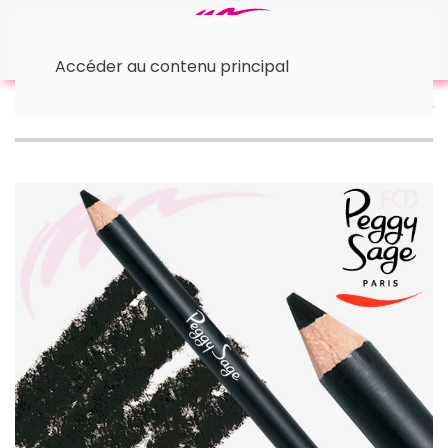
Accéder au contenu principal
Accueil
Les Yeux
• Contours yeux
• Crayons
KHÔL
Crayon khôl yeux ébène 207 1,14g