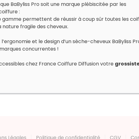
 que BaByliss Pro soit une marque plébiscitée par les
oiffure :
e gamme permettent de réussir à coup sûr toutes les coif
 nature fragile des cheveux.
r : l’ergonomie et le design d’un sèche-cheveux BaByliss Pr
 marques concurrentes !
ccessibles chez France Coiffure Diffusion votre
grossist
ons Légales
Politique de confidentialité
CGV
Co