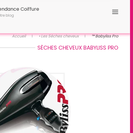
endance Coiffure
tre blog
Accueil
• Les Sèches cheveux
™ Babyliss Pro
SÈCHES CHEVEUX BABYLISS PRO