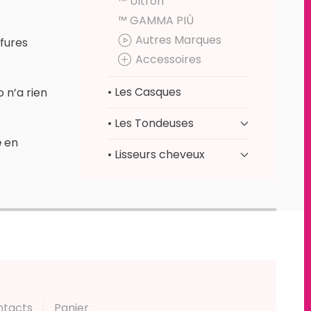
™ Ultron
™ GAMMA PIÙ
Autres Marques
fures
Accessoires
• Les Casques
o n’a rien
• Les Tondeuses
e
en
• Lisseurs cheveux
ntacts
Panier