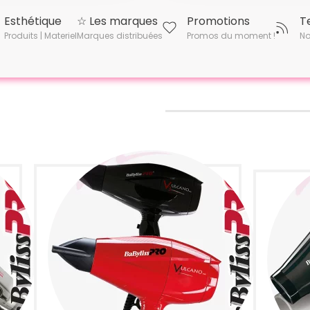
Esthétique
☆ Les marques
Promotions
T
Produits | Materiel
Marques distribuées
Promos du moment !
No