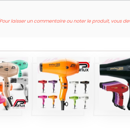
Pour laisser un commentaire ou noter le produit, vous d
CHE-
EVEUX
SÈCHE-
SÈCH
SSIONNEL
CHEVEUX
CHEVE
RLUX
PARLUX 385
PARLUX 
VANCE
Produits
Produi
duits