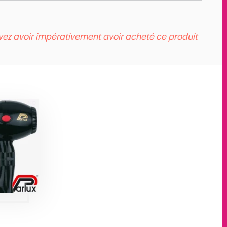
evez avoir impérativement avoir acheté ce produit
E-
UX
3200
ts