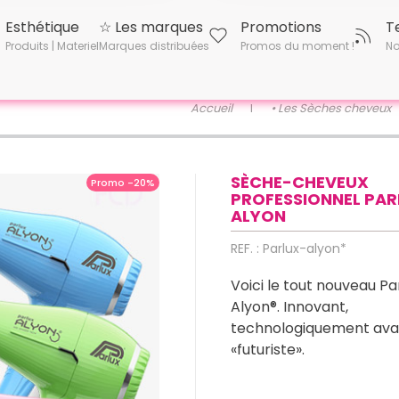
Esthétique
☆ Les marques
Promotions
T
Produits | Materiel
Marques distribuées
Promos du moment !
No
Accueil
• Les Sèches cheveux
SÈCHE-CHEVEUX
Promo -20%
PROFESSIONNEL PAR
ALYON
REF. : Parlux-alyon*
Voici le tout nouveau Pa
Alyon®. Innovant,
technologiquement ava
«futuriste».