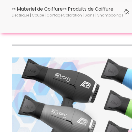
✂︎ Materiel de Coiffure
✂︎ Produits de Coiffure
Electrique | Coupe | Coiffage
Coloration | Soins | Shampooings