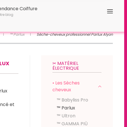
endance Coiffure
tre blog
™ Parlux
Sèche-cheveux professionnel Parlux Alyon
LUX
✂︎ MATÉRIEL
ÉLECTRIQUE
• Les Sèches
cheveux
rlux
™ Babyliss Pro
ncé et
™ Parlux
™ Ultron
™ GAMMA PIÙ