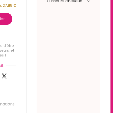
• Lisseurs cheveux
A:
27,99 €
ier
e d'être
seurs, et
es !
it:
mations
t