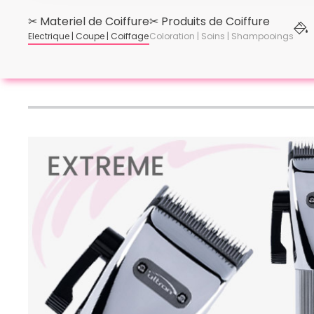
✂︎ Materiel de Coiffure
✂︎ Produits de Coiffure
Electrique | Coupe | Coiffage
Coloration | Soins | Shampooings