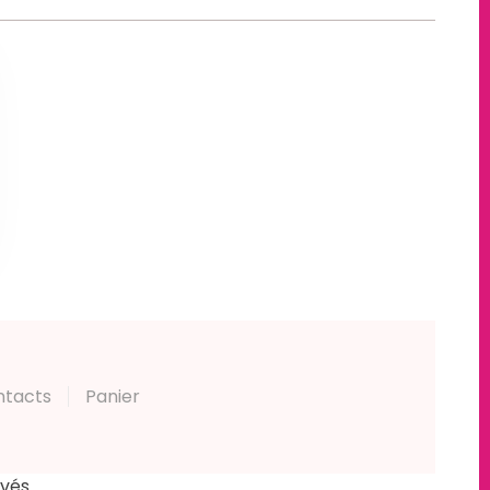
ntacts
Panier
rvés