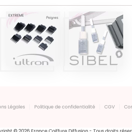
PEIGNES POUR
HUILE POUR
TONDEUSE ENKI
CISEAUX ET
EXTREME
TONDEUSES
ULTRON
RATO X2 3,5ML
Produits
Produits
ons Légales
Politique de confidentialité
CGV
Co
right © 2026 France Coiffure Diffusion - Tous droits rése