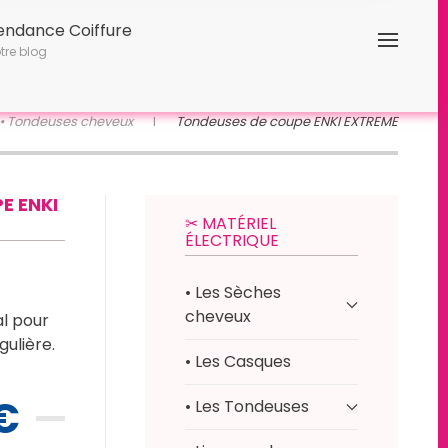
endance Coiffure
tre blog
• Tondeuses cheveux
Tondeuses de coupe ENKI EXTREME
E ENKI
✂︎ MATÉRIEL
ÉLECTRIQUE
• Les Sèches
cheveux
l pour
ulière.
• Les Casques
€
• Les Tondeuses