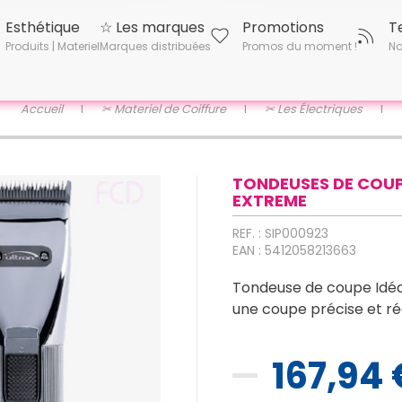
Esthétique
☆ Les marques
Promotions
T
Produits | Materiel
Marques distribuées
Promos du moment !
No
Accueil
✂︎ Materiel de Coiffure
✂︎ Les Électriques
TONDEUSES DE COUP
EXTREME
REF. : SIP000923
EAN : 5412058213663
Tondeuse de coupe Idéa
une coupe précise et rég
167,94 