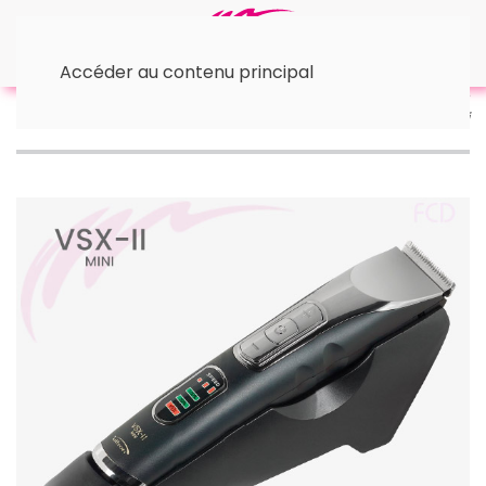
Accéder au contenu principal
Accueil
✂︎ Materiel de Coiffure
✂︎ Les Électriques
• Tondeuses cheveux
Tondeuses NUSKA VSX II mini