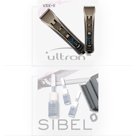
TONDEUSES
NUSKA VSX II
Produits
HUILE POUR
CISEAUX ET
TONDEUSES
RATO X2 3,5ML
Produits