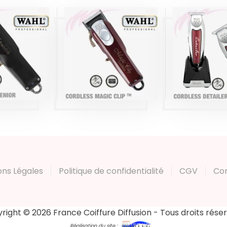
TONDEUS
TONDEUSE DE
EUSE DE
FINITI
COUPE MAGIC
 SENIOR
CORDL
CLIP SANS FIL
FIL WAHL
DETAILE
WAHL
WAH
duits
Produits
Produi
ons Légales
Politique de confidentialité
CGV
Co
right © 2026 France Coiffure Diffusion - Tous droits rése
Réalisation du site :