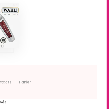
E DE
ON
ESS
R LI
L
ts
ntacts
Panier
rvés