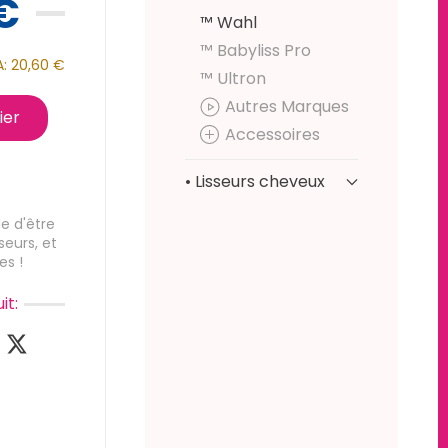
€
™ Wahl
™ Babyliss Pro
A:
20,60 €
™ Ultron
Autres Marques
ier
Accessoires
• Lisseurs cheveux
e d'être
seurs, et
es !
it: