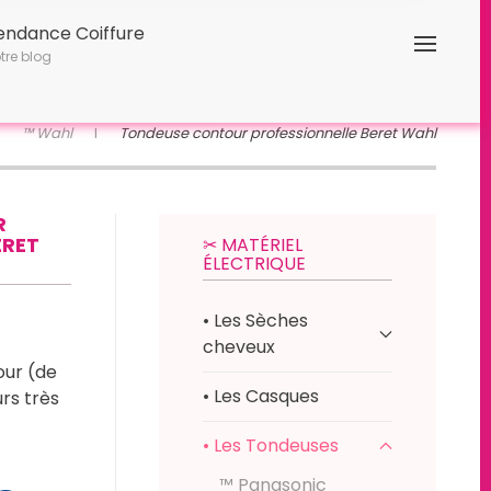
endance Coiffure
tre blog
™ Wahl
Tondeuse contour professionnelle Beret Wahl
R
ERET
✂︎ MATÉRIEL
ÉLECTRIQUE
• Les Sèches
cheveux
our (de
• Les Casques
urs très
• Les Tondeuses
™ Panasonic